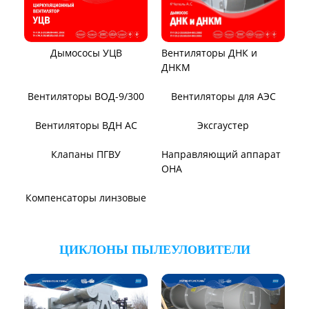
ТЯГОДУТЬЕВЫЕ МАШИНЫ
Тягодутьевые машины
Дымосос ДН 95-40
Дымосос ДН 106-39
Дымосос ДН №15-26
Дымосос Д-3,5М
Дымосос Д 167-37