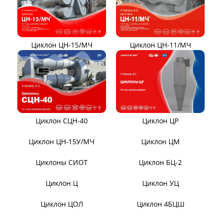
Вентиляторы Д-3,5М t400
Дымососы ВЦКП-2219
Вентиляторы ДНК и
Дымососы УЦВ
ДНКМ
Вентиляторы ВОД-9/300
Вентиляторы для АЭС
Вентиляторы ВДН АС
Эксгаустер
Клапаны ПГВУ
Направляющий аппарат
ОНА
Компенсаторы линзовые