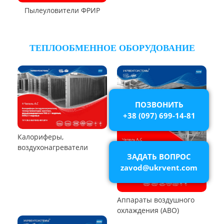
Циклон Ц
Циклон УЦ
Циклон ЦОЛ
Циклон 4БЦШ
Циклон ЦРк
Циклон РИСИ
Циклон УЦ-38
Циклон УЦМ-38
Циклон ЦОК
Циклоны
ПОЗВОНИТЬ
+38 (097) 699-14-81
РУКАВНЫЕ ПЫЛЕУЛОВИТЕЛИ
ЗАДАТЬ ВОПРОС
zavod@ukrvent.com