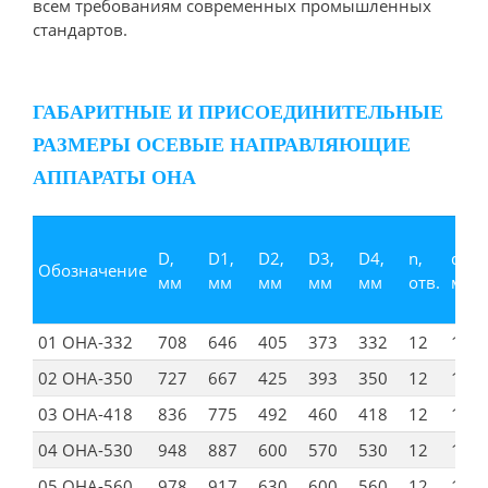
всем требованиям современных промышленных
стандартов.
ГАБАРИТНЫЕ И ПРИСОЕДИНИТЕЛЬНЫЕ
РАЗМЕРЫ ОСЕВЫЕ НАПРАВЛЯЮЩИЕ
АППАРАТЫ ОНА
D,
D1,
D2,
D3,
D4,
n,
d,
Обозначение
мм
мм
мм
мм
мм
отв.
мм
01 ОНА-332
708
646
405
373
332
12
14
02 ОНА-350
727
667
425
393
350
12
14
03 ОНА-418
836
775
492
460
418
12
12
04 ОНА-530
948
887
600
570
530
12
12
05 ОНА-560
978
917
630
600
560
12
14