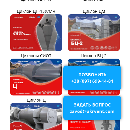
ТЯГОДУТЬЕВЫЕ МАШИНЫ
Тягодутьевые машины
Дымосос ДН 95-40
Дымосос ДН 106-39
Дымосос ДН №15-26
Дымосос Д-3,5М
Дымосос Д 167-37
Вентиляторы Д-3,5М t400
Дымососы ВЦКП-2219
ПОЗВОНИТЬ
Дымососы УЦВ
Вентиляторы ДНК и
+38 (097) 699-14-81
ДНКМ
Вентиляторы ВОД-9/300
Вентиляторы для АЭС
ЗАДАТЬ ВОПРОС
Вентиляторы ВДН АС
Эксгаустер
zavod@ukrvent.com
Клапаны ПГВУ
Направляющий аппарат
ОНА