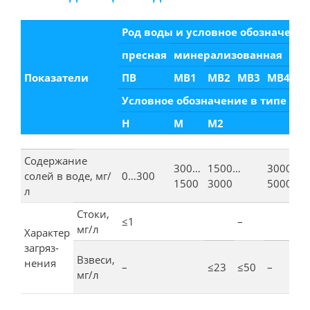
Род воды и условное обозначени
пресная
минерализованная
Показатели
ПВ
МВ1
МВ2
МВ3
МВ4
М
Условное обозначение в типе во
Н
М
М2
Содержание
300…
1500…
3000…
солей в воде, мг/
0…300
1500
3000
5000
л
Стоки,
≤1
–
≤1
мг/л
Характер
загряз­
Взвеси,
нения
–
≤23
≤50
–
≤2
мг/л