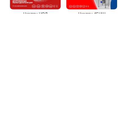
Компенсаторы линзовые
ЦИКЛОНЫ ПЫЛЕУЛОВИТЕЛИ
Циклон ЦН-15/МЧ
Циклон ЦН-11/МЧ
Циклон СЦН-40
Циклон ЦР
Циклон ЦН-15У/МЧ
Циклон ЦМ
Циклон БЦ-2
Циклоны СИОТ