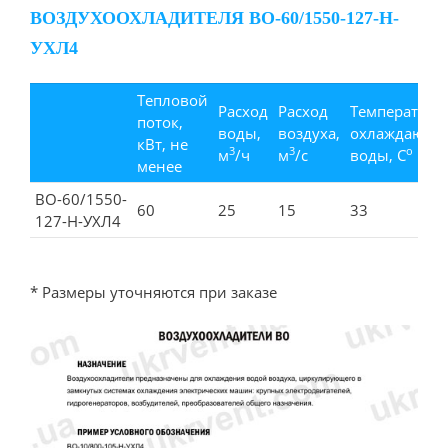
ВОЗДУХООХЛАДИТЕЛЯ ВО-60/1550-127-Н-
УХЛ4
Тепловой
Расход
Расход
Температура
поток,
воды,
воздуха,
охлаждающе
кВт, не
3
3
о
м
/ч
м
/с
воды, С
менее
ВО-60/1550-
60
25
15
33
127-Н-УХЛ4
* Размеры уточняются при заказе