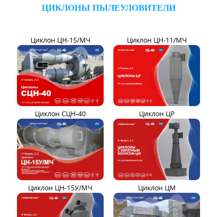
ТЯГОДУТЬЕВЫЕ МАШИНЫ
Тягодутьевые машины
Дымосос ДН 95-40
Дымосос ДН 106-39
Дымосос ДН №15-26
Дымосос Д-3,5М
Дымосос Д 167-37
Вентиляторы Д-3,5М t400
Дымососы ВЦКП-2219
Дымососы УЦВ
Вентиляторы ДНК и
ДНКМ
Вентиляторы ВОД-9/300
Вентиляторы для АЭС
Вентиляторы ВДН АС
Эксгаустер
Клапаны ПГВУ
Направляющий аппарат