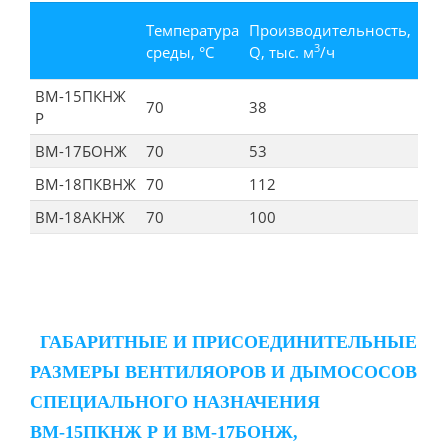
По
Температура
Производительность,
дав
3
среды, °С
Q, тыс. м
/ч
Pv,
ВМ-15ПКНЖ
70
38
802
Р
ВМ-17БОНЖ
70
53
101
ВМ-18ПКВНЖ
70
112
112
ВМ-18АКНЖ
70
100
107
ГАБАРИТНЫЕ И ПРИСОЕДИНИТЕЛЬНЫЕ
РАЗМЕРЫ ВЕНТИЛЯОРОВ И ДЫМОСОСОВ
СПЕЦИАЛЬНОГО НАЗНАЧЕНИЯ
ВМ-15ПКНЖ Р И ВМ-17БОНЖ,