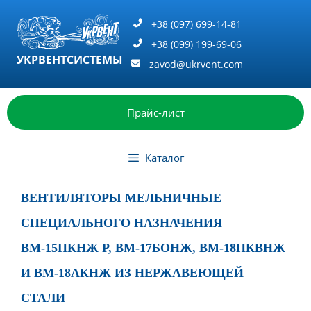
Перейти
к
+38 (097) 699-14-81
содержимому
+38 (099) 199-69-06
УКРВЕНТСИСТЕМЫ
zavod@ukrvent.com
Прайс-лист
Каталог
ВЕНТИЛЯТОРЫ МЕЛЬНИЧНЫЕ
СПЕЦИАЛЬНОГО НАЗНАЧЕНИЯ
ВМ-15ПКНЖ Р, ВМ-17БОНЖ, ВМ-18ПКВНЖ
И ВМ-18АКНЖ ИЗ НЕРЖАВЕЮЩЕЙ
СТАЛИ