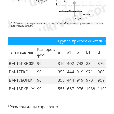
Группа присоединительных р
Разворот,
Тип машины
a
a1
b
b1
d
d1
φск°
ВМ-15ПКНЖР
90
310
402
742
834
870
97
ВМ-17БКО
90
355
444
919
971
960
10
ВМ-17БОНЖ
90
355
444
919
970
959
10
ВМ-18ПКВНЖ
90
555
667
976
1088
1100
12
*Размеры даны справочно