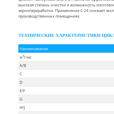
высокая степень очистки и возможность изготов
зернопереработки. Применение С-24 снижает экс
производственных помещениях.
ТЕХНИЧЕСКИЕ ХАРАКТЕРИСТИКИ ЦИКЛ
Наименование
3
м
/час
А/В
С
D
E/F
G
H/J