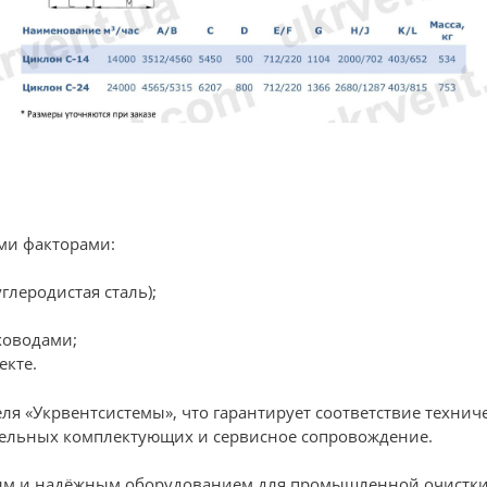
ми факторами:
леродистая сталь);
ховодами;
екте.
я «Укрвентсистемы», что гарантирует соответствие технич
тельных комплектующих и сервисное сопровождение.
ым и надёжным оборудованием для промышленной очистки в