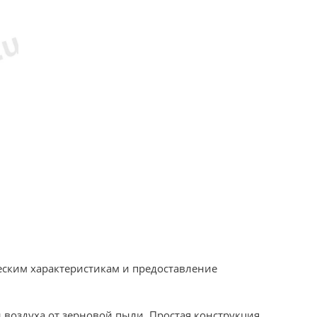
еским характеристикам и предоставление
оздуха от зерновой пыли. Простая конструкция,