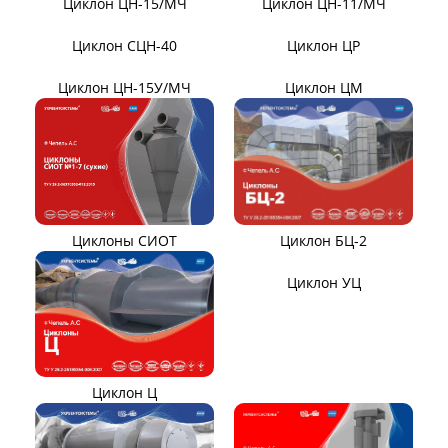
ДНКМ
Вентиляторы ВОД-9/300
Вентиляторы для АЭС
Вентиляторы ВДН АС
Эксгаустер
Клапаны ПГВУ
Направляющий аппарат
ОНА
Компенсаторы линзовые
ЦИКЛОНЫ ПЫЛЕУЛОВИТЕЛИ
Циклон ЦН-15/МЧ
Циклон ЦН-11/МЧ
Циклон СЦН-40
Циклон ЦР
Циклон ЦН-15У/МЧ
Циклон ЦМ