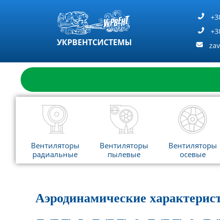
Перейти
к
+3
содержимому
+3
УКРВЕНТСИСТЕМЫ
za
Вентиляторы
Вентиляторы
Вентиляторы
радиальные
пылевые
осевые
Аэродинамические характерис