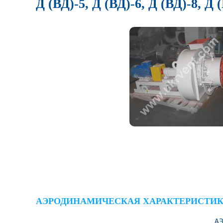
Д (ВД)-5, Д (ВД)-6, Д (ВД)-8, Д 
АЭРОДИНАМИЧЕСКАЯ ХАРАКТЕРИСТИКА