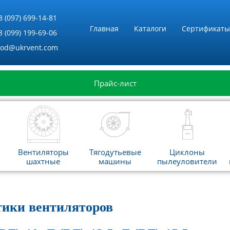
8 (097) 699-14-81
Главная
Каталоги
Сертификаты
8 (099) 199-69-06
vod@ukrvent.com
Прайс-лист
Вентиляторы
Тягодутьевые
Циклоны
шахтные
машины
пылеуловители
тики вентиляторов