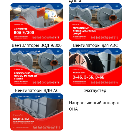
Тягодутьевые машины
Дымосос ДН 95-40
Дымосос ДН 106-39
Дымосос ДН №15-26
Дымосос Д-3,5М
Дымосос Д 167-37
Дымососы ВЦКП-2219
Вентиляторы Д-3,5М t400