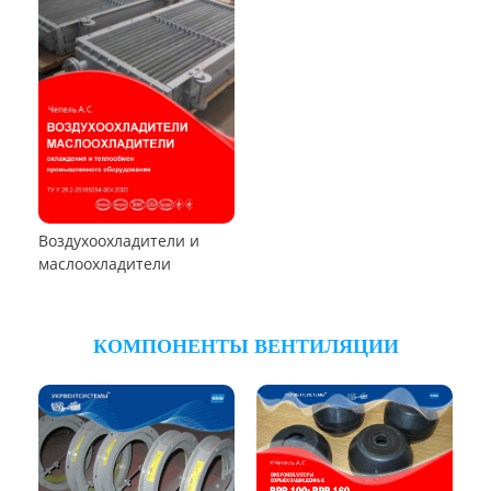
Циклон Ц
Циклон УЦ
Циклон ЦОЛ
Циклон 4БЦШ
Циклон ЦРк
Циклон РИСИ
Циклон УЦ-38
Циклон УЦМ-38
Циклон ЦОК
Циклоны
РУКАВНЫЕ ПЫЛЕУЛОВИТЕЛИ
Пылеуловители ФРИР
ТЕПЛООБМЕННОЕ ОБОРУДОВАНИЕ