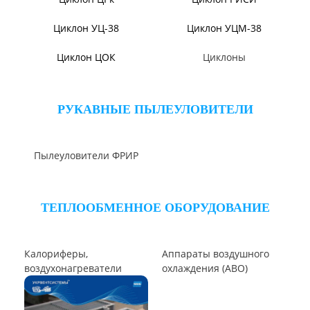
Направляющий аппарат
ОНА
Клапаны ПГВУ
Компенсаторы линзовые
ЦИКЛОНЫ ПЫЛЕУЛОВИТЕЛИ
Циклон ЦН-15/МЧ
Циклон ЦН-11/МЧ
Циклон СЦН-40
Циклон ЦР
Циклон ЦН-15У/МЧ
Циклон ЦМ
Циклоны СИОТ
Циклон БЦ-2