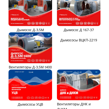
Вентилятор ВО-46-130
Вентилятор ВОТ
Аэратор ПАМ
Вентилятор В06-290-11
Вентилятор В06-298-11
Вентилятор В1,0-260-5
ВЕНТИЛЯТОРЫ ШАХТНЫЕ
Вентиляторы местного
Вентиляторы главного
проветривания
проветривания
Вентиляторы для
Установки УВЦГ
метрополитена
ТЯГОДУТЬЕВЫЕ МАШИНЫ