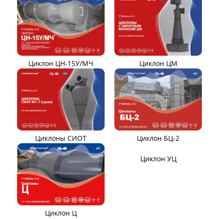
Дымососы УЦВ
Вентиляторы ДНК и
ДНКМ
Вентиляторы ВОД-9/300
Вентиляторы для АЭС
Вентиляторы ВДН АС
Эксгаустер
Клапаны ПГВУ
Направляющий аппарат
ОНА
Компенсаторы линзовые
ЦИКЛОНЫ ПЫЛЕУЛОВИТЕЛИ
Циклон ЦН-15/МЧ
Циклон ЦН-11/МЧ