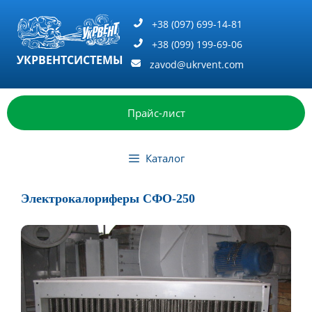
Перейти
к
+38 (097) 699-14-81
содержимому
+38 (099) 199-69-06
УКРВЕНТСИСТЕМЫ
zavod@ukrvent.com
Прайс-лист
Каталог
Электрокалориферы СФО-250