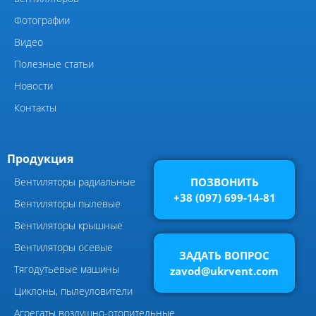
Виброизоляторы ВРВ
Элементы системы
вентиляции
ПОЗВОНИТЬ
+38 (097) 699-14-81
Виброизоляторы ДО
ЗАДАТЬ ВОПРОС
zavod@ukrvent.com
Компания
Главная