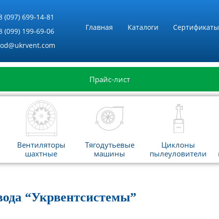
8 (097) 699-14-81
Главная
Каталоги
Сертификаты
8 (099) 199-69-06
vod@ukrvent.com
Прайс-лист
Вентиляторы
Тягодутьевые
Циклоны
шахтные
машины
пылеуловители
вода “Укрвентсистемы”