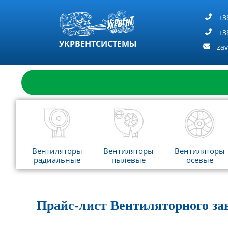
Перейти
к
+3
содержимому
+3
УКРВЕНТСИСТЕМЫ
za
Вентиляторы
Вентиляторы
Вентиляторы
радиальные
пылевые
осевые
Прайс-лист Вентиляторного за