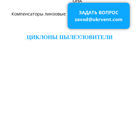
ВЕНТИЛЯТОРЫ ШАХТНЫЕ
ЗАДАТЬ ВОПРОС
zavod@ukrvent.com
Вентиляторы местного
Вентиляторы главного
проветривания
проветривания
Вентиляторы для
Установки УВЦГ
метрополитена
ТЯГОДУТЬЕВЫЕ МАШИНЫ
Тягодутьевые машины
Дымосос ДН 95-40
Дымосос ДН 106-39
Дымосос ДН №15-26
Дымосос Д-3,5М
Дымосос Д 167-37