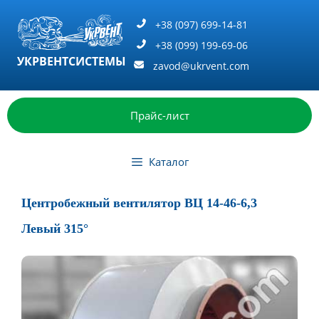
Перейти
к
+38 (097) 699-14-81
содержимому
+38 (099) 199-69-06
УКРВЕНТСИСТЕМЫ
zavod@ukrvent.com
Прайс-лист
Каталог
Центробежный вентилятор ВЦ 14-46-6,3
Левый 315°