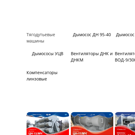
Вентиляторы
Вентиляторы
Вентилят
местного
главного
метропол
проветривания
проветривания
Тягодутьевые
Дымосос ДН 95-40
Дымосос 
машины
Дымососы УЦВ
Вентиляторы ДНК и
Вентиля
ДНКМ
ВОД-9/30
Компенсаторы
линзовые