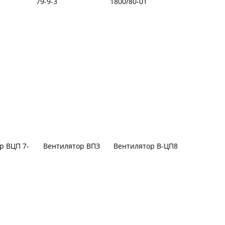
79-9-3
1800/80-01
р ВЦП 7-
Вентилятор ВПЗ
Вентилятор В-ЦП8