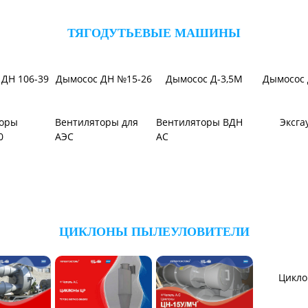
ВЕНТИЛЯТОРЫ ШАХТНЫЕ
оры для
Установки УВЦГ
итена
ТЯГОДУТЬЕВЫЕ МАШИНЫ
ДН 106-39
Дымосос ДН №15-26
Дымосос Д-3,5М
Дымосос 
торы
Вентиляторы для
Вентиляторы ВДН
Эксга
0
АЭС
АС