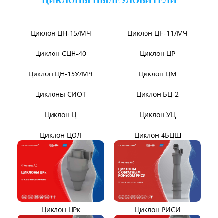
Вентиляторы Д-3,5М t400
Дымососы ВЦКП-2219
Вентиляторы ДНК и
Дымососы УЦВ
ДНКМ
Вентиляторы ВОД-9/300
Вентиляторы для АЭС
Вентиляторы ВДН АС
Эксгаустер
Клапаны ПГВУ
Направляющий аппарат
ОНА
Компенсаторы линзовые
ЦИКЛОНЫ ПЫЛЕУЛОВИТЕЛИ