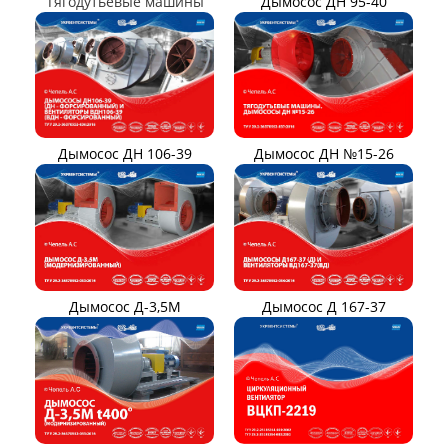
ВЕНТИЛЯТОРЫ ШАХТНЫЕ
Вентиляторы местного
Вентиляторы главного
проветривания
проветривания
Вентиляторы для
Установки УВЦГ
метрополитена
ТЯГОДУТЬЕВЫЕ МАШИНЫ
Тягодутьевые машины
Дымосос ДН 95-40