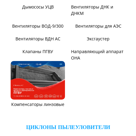
Вентиляторы для
Установки УВЦГ
метрополитена
ТЯГОДУТЬЕВЫЕ МАШИНЫ
Тягодутьевые машины
Дымосос ДН 95-40
Дымосос ДН 106-39
Дымосос ДН №15-26
Дымосос Д-3,5М
Дымосос Д 167-37
Вентиляторы Д-3,5М t400
Дымососы ВЦКП-2219
Дымососы УЦВ
Вентиляторы ДНК и
ДНКМ
Вентиляторы ВОД-9/300
Вентиляторы для АЭС