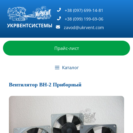
Перейти
к
+38 (097) 699-14-81
содержимому
+38 (099) 199-69-06
УКРВЕНТСИСТЕМЫ
zavod@ukrvent.com
Прайс-лист
Каталог
Вентилятор ВН-2 Приборный