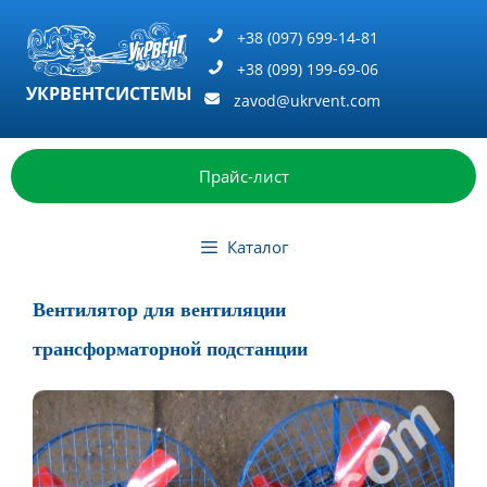
Перейти
к
+38 (097) 699-14-81
содержимому
+38 (099) 199-69-06
УКРВЕНТСИСТЕМЫ
zavod@ukrvent.com
Прайс-лист
Каталог
Вентилятор для вентиляции
трансформаторной подстанции