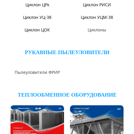
Вентиляторы ДНК и
Дымососы УЦВ
ДНКМ
Вентиляторы ВОД-9/300
Вентиляторы для АЭС
Вентиляторы ВДН АС
Эксгаустер
Клапаны ПГВУ
Направляющий аппарат
ОНА
Компенсаторы линзовые
ЦИКЛОНЫ ПЫЛЕУЛОВИТЕЛИ
Циклон ЦН-15/МЧ
Циклон ЦН-11/МЧ