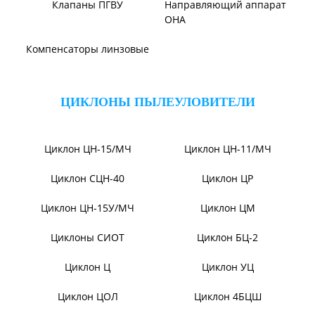
Дымосос ДН 106-39
Дымосос ДН №15-26
Дымосос Д-3,5М
Дымосос Д 167-37
Вентиляторы Д-3,5М t400
Дымососы ВЦКП-2219