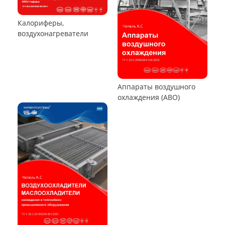
Циклон СЦН-40
Циклон ЦР
Циклон ЦН-15У/МЧ
Циклон ЦМ
Циклоны СИОТ
Циклон БЦ-2
Циклон Ц
Циклон УЦ
Циклон ЦОЛ
Циклон 4БЦШ
Циклон ЦРк
Циклон РИСИ
Циклон УЦ-38
Циклон УЦМ-38
Циклон ЦОК
Циклоны
РУКАВНЫЕ ПЫЛЕУЛОВИТЕЛИ