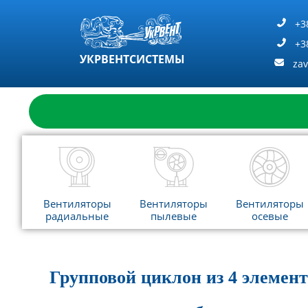
Перейти
к
+3
содержимому
+3
УКРВЕНТСИСТЕМЫ
za
Вентиляторы
Вентиляторы
Вентиляторы
радиальные
пылевые
осевые
Групповой циклон из 4 элемен