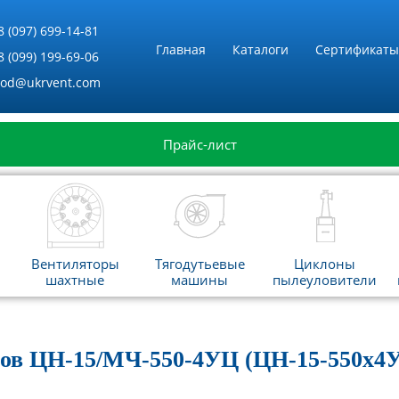
8 (097) 699-14-81
Главная
Каталоги
Сертификаты
8 (099) 199-69-06
vod@ukrvent.com
Прайс-лист
Вентиляторы
Тягодутьевые
Циклоны
шахтные
машины
пылеуловители
тов ЦН-15/МЧ-550-4УЦ (ЦН-15-550х4У