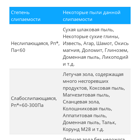
Степень
Некоторые пыли данной
слипаемости
слипаемости
Сухая шлаковая пыль,
Некоторые сухие глины,
Неслипающаяся, Рп*,
Известь, Агар, Шамот, Окись
Па<60
магния, Доломит, Глинозем,
Доменная пыль, Ликоподий
и т.д.
Летучая зола, содержащая
много несгоревших
продуктов, Коксовая пыль,
Магнезитовая пыль,
Слабослипающаяся,
Сланцевая зола,
Рп*=60-300Па
Колошниковая пыль,
Аппатитовая пыль,
Доменная пыль, Тальк,
Корунд М28 и т.д.
Летучая зола без недожога,