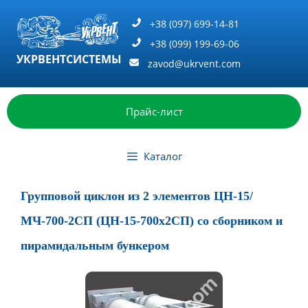
Перейти
к
+38 (097) 699-14-81
содержимому
+38 (099) 199-69-06
УКРВЕНТСИСТЕМЫ
zavod@ukrvent.com
Прайс-лист
Каталог
Групповой циклон из 2 элементов ЦН-15/
МЧ-700-2СП (ЦН-15-700х2СП) со сборником и
пирамидальным бункером