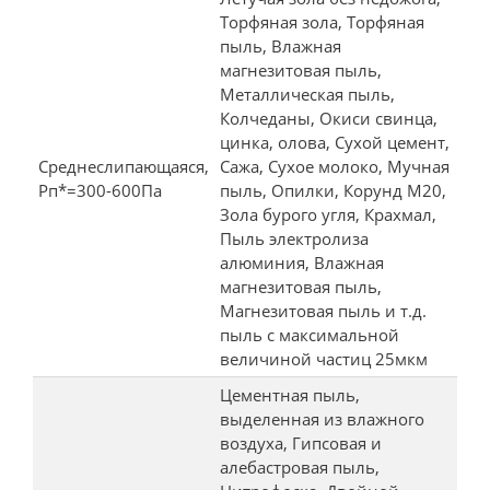
Торфяная зола, Торфяная
пыль, Влажная
магнезитовая пыль,
Металлическая пыль,
Колчеданы, Окиси свинца,
цинка, олова, Сухой цемент,
Среднеслипающаяся,
Сажа, Сухое молоко, Мучная
Рп*=300-600Па
пыль, Опилки, Корунд М20,
Зола бурого угля, Крахмал,
Пыль электролиза
алюминия, Влажная
магнезитовая пыль,
Магнезитовая пыль и т.д.
пыль с максимальной
величиной частиц 25мкм
Цементная пыль,
выделенная из влажного
воздуха, Гипсовая и
алебастровая пыль,