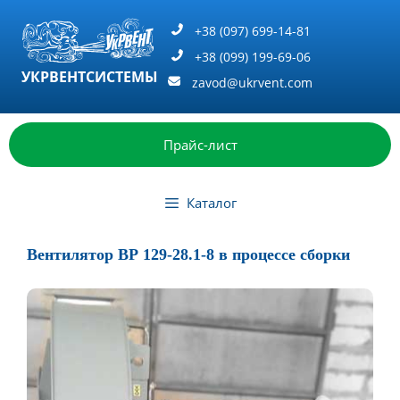
Перейти
к
+38 (097) 699-14-81
содержимому
+38 (099) 199-69-06
УКРВЕНТСИСТЕМЫ
zavod@ukrvent.com
Прайс-лист
Каталог
Вентилятор ВР 129-28.1-8 в процессе сборки